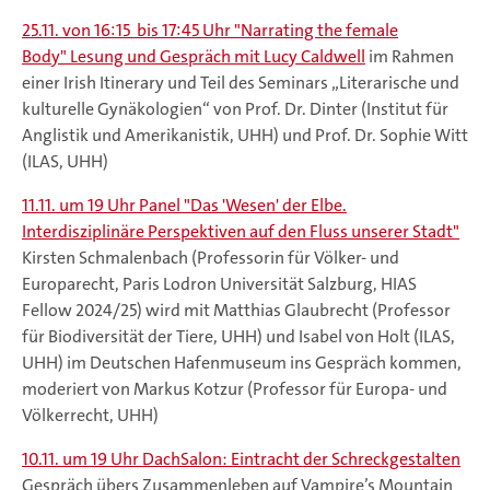
25.11. von 16:15 bis 17:45 Uhr "Narrating the female
Body" Lesung und Gespräch mit Lucy Caldwell
im Rahmen
einer Irish Itinerary und Teil des Seminars „Literarische und
kulturelle Gynäkologien“ von Prof. Dr. Dinter (Institut für
Anglistik und Amerikanistik, UHH) und Prof. Dr. Sophie Witt
(ILAS, UHH)
11.11. um 19 Uhr Panel "Das 'Wesen' der Elbe.
Interdisziplinäre Perspektiven auf den Fluss unserer Stadt"
Kirsten Schmalenbach (Professorin für Völker- und
Europarecht, Paris Lodron Universität Salzburg, HIAS
Fellow 2024/25) wird mit Matthias Glaubrecht (Professor
für Biodiversität der Tiere, UHH) und Isabel von Holt (ILAS,
UHH) im Deutschen Hafenmuseum ins Gespräch kommen,
moderiert von Markus Kotzur (Professor für Europa- und
Völkerrecht, UHH)
10.11. um 19 Uhr DachSalon: Eintracht der Schreckgestalten
Gespräch übers Zusammenleben auf Vampire’s Mountain