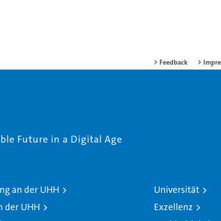
Feedback
Impr
le Future in a Digital Age
ng an der UHH
Universität
n der UHH
Exzellenz