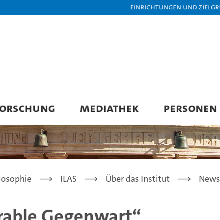
Einrichtungen und Zielg
FORSCHUNG
MEDIATHEK
PERSONEN
losophie
ILAS
Über das Institut
News
erable Gegenwart“