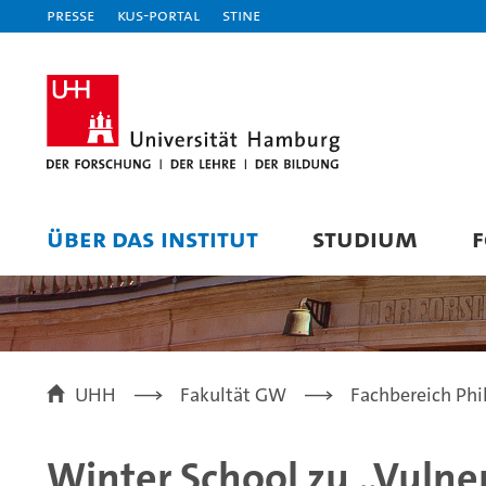
Presse
KUS-Portal
STiNE
ÜBER DAS INSTITUT
STUDIUM
UHH
Fakultät GW
Fachbereich Phi
Winter School zu „Vuln