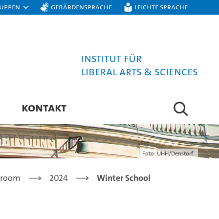
ruppen
Gebärdensprache
Leichte Sprache
Institut für
Liberal Arts & Sciences
KONTAKT
Foto: UHH/Denstorf
room
2024
Winter School