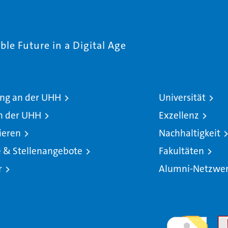
le Future in a Digital Age
ng an der UHH
Universität
n der UHH
Exzellenz
ieren
Nachhaltigkeit
e & Stellenangebote
Fakultäten
r
Alumni-Netzwe